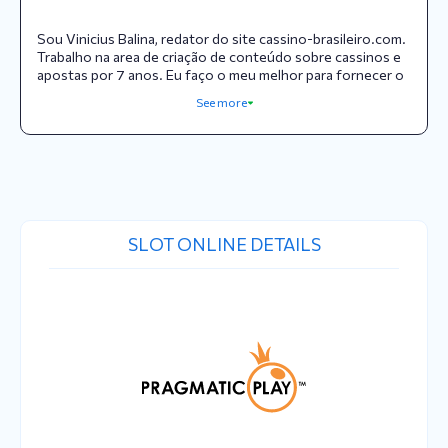
Sou Vinicius Balina, redator do site cassino-brasileiro.com.
Trabalho na area de criação de conteúdo sobre cassinos e
apostas por 7 anos. Eu faço o meu melhor para fornecer o
máximo de informações úteis possível nesta area para
See more
vocês, nossos queridos leitores.
SLOT ONLINE DETAILS