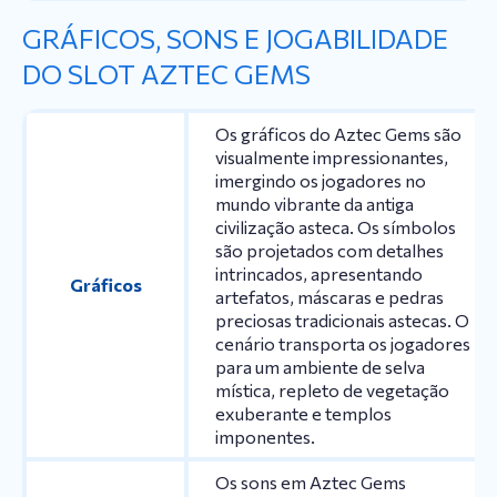
GRÁFICOS, SONS E JOGABILIDADE
DO SLOT AZTEC GEMS
Os gráficos do Aztec Gems são
visualmente impressionantes,
imergindo os jogadores no
mundo vibrante da antiga
civilização asteca. Os símbolos
são projetados com detalhes
intrincados, apresentando
Gráficos
artefatos, máscaras e pedras
preciosas tradicionais astecas. O
cenário transporta os jogadores
para um ambiente de selva
mística, repleto de vegetação
exuberante e templos
imponentes.
Os sons em Aztec Gems