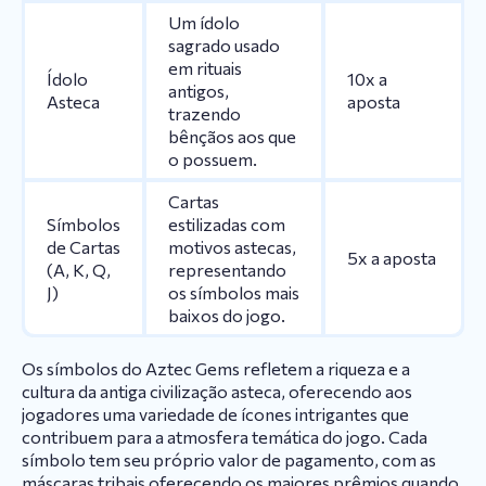
Um ídolo
sagrado usado
em rituais
Ídolo
10x a
antigos,
Asteca
aposta
trazendo
bênçãos aos que
o possuem.
Cartas
Símbolos
estilizadas com
de Cartas
motivos astecas,
5x a aposta
(A, K, Q,
representando
J)
os símbolos mais
baixos do jogo.
Os símbolos do Aztec Gems refletem a riqueza e a
cultura da antiga civilização asteca, oferecendo aos
jogadores uma variedade de ícones intrigantes que
contribuem para a atmosfera temática do jogo. Cada
símbolo tem seu próprio valor de pagamento, com as
máscaras tribais oferecendo os maiores prêmios quando