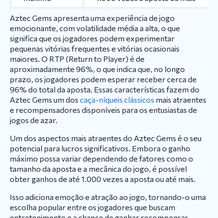
Aztec Gems apresenta uma experiência de jogo
emocionante, com volatilidade média a alta, o que
significa que os jogadores podem experimentar
pequenas vitórias frequentes e vitórias ocasionais
maiores. O RTP (Return to Player) é de
aproximadamente 96%, o que indica que, no longo
prazo, os jogadores podem esperar receber cerca de
96% do total da aposta. Essas características fazem do
Aztec Gems um dos
caça-níqueis clássicos
mais atraentes
e recompensadores disponíveis para os entusiastas de
jogos de azar.
Um dos aspectos mais atraentes do Aztec Gems é o seu
potencial para lucros significativos. Embora o ganho
máximo possa variar dependendo de fatores como o
tamanho da aposta e a mecânica do jogo, é possível
obter ganhos de até 1.000 vezes a aposta ou até mais.
Isso adiciona emoção e atração ao jogo, tornando-o uma
escolha popular entre os jogadores que buscam
entretenimento e a chance de ganhar recompensas