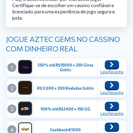
Certifique-se de escolher um cassino confiável e
licenciado para uma experiência de jogo segura e
justa.
JOGUE AZTEC GEMS NO CASSINO
COM DINHEIRO REAL
250% até R$15000 + 250 Giros
1
Grátis
Leia Resenha
2
R$ 3.000 + 200 Rodadas Grátis
Leia Resenha
3
100% até R$2400 + 150 GG
Leia Resenha
4
Cashback €1000