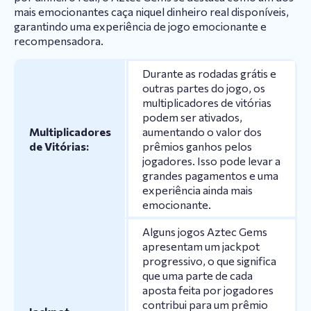
mais emocionantes caça niquel dinheiro real disponíveis,
garantindo uma experiência de jogo emocionante e
recompensadora.
Durante as rodadas grátis e
outras partes do jogo, os
multiplicadores de vitórias
podem ser ativados,
Multiplicadores
aumentando o valor dos
de Vitórias:
prêmios ganhos pelos
jogadores. Isso pode levar a
grandes pagamentos e uma
experiência ainda mais
emocionante.
Alguns jogos Aztec Gems
apresentam um jackpot
progressivo, o que significa
que uma parte de cada
aposta feita por jogadores
contribui para um prêmio