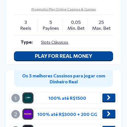
Pragmatic Play Online Casinos & Games
3
5
0.05
25
Reels
Paylines
Min. Bet
Max. Bet
Type:
Slots Clássicos
PLAY FOR REAL MONEY
Os 3 melhores Cassinos para jogar com
Dinheiro Real
1
100% até R$1500
2
100% até R$3000 + 200 GG