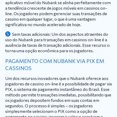
aplicativo móvel do Nubank se alinha perfeitamente com
a tendência crescente de jogos móveis em cassinos on-
line. Os jogadores podem gerenciar suas transações de
cassino em qualquer lugar, o que é uma vantagem
significativa no mundo acelerado de hoje.
Sem taxas adicionais: Um dos aspectos atraentes do
uso do Nubank para transações em cassinos on-line é a
ausência de taxas de transação adicionais. Esse recurso o
torna uma opção econômica para os jogadores.
PAGAMENTO COM NUBANK VIA PIX EM
CASSINOS
Um dos recursos inovadores que o Nubank oferece aos
jogadores de cassino on-line é a possibilidade de pagar via
PIX, o sistema de pagamento instantâneo do Brasil. Esse
método permite transações imediatas, possibilitando que
os jogadores depositem fundos em suas contas em
segundos. O processo é simples – os jogadores
simplesmente selecionam o PIX como a opção de
pagamento no cassino, inserem o valor e concluem a