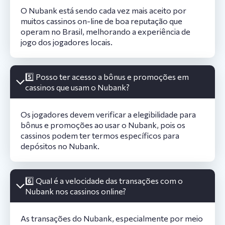
O Nubank está sendo cada vez mais aceito por
muitos cassinos on-line de boa reputação que
operam no Brasil, melhorando a experiência de
jogo dos jogadores locais.
5️⃣ Posso ter acesso a bônus e promoções em
cassinos que usam o Nubank?
Os jogadores devem verificar a elegibilidade para
bônus e promoções ao usar o Nubank, pois os
cassinos podem ter termos específicos para
depósitos no Nubank.
6️⃣ Qual é a velocidade das transações com o
Nubank nos cassinos online?
As transações do Nubank, especialmente por meio