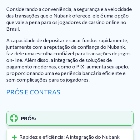
Considerando a conveniência, a segurança e a velocidade
das transações que o Nubank oferece, ele é uma opção
que vale a pena para os jogadores de cassino online no
Brasil.
A capacidade de depositar e sacar fundos rapidamente,
juntamente com a reputação de confiança do Nubank,
faz dele uma escolha confiável para transações de jogos
on-line. Além disso, a integração de soluções de
pagamento modernas, como o PIX, aumenta seu apelo,
proporcionando uma experiência bancária eficiente e
sem complicações para os jogadores.
PRÓS E CONTRAS
PRÓS:
Rapidez e eficiência: A integração do Nubank