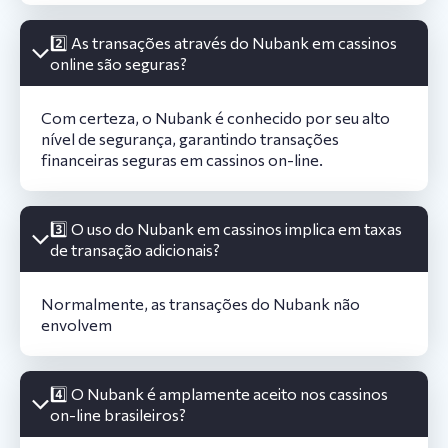
2️⃣ As transações através do Nubank em cassinos
online são seguras?
Com certeza, o Nubank é conhecido por seu alto
nível de segurança, garantindo transações
financeiras seguras em cassinos on-line.
3️⃣ O uso do Nubank em cassinos implica em taxas
de transação adicionais?
Normalmente, as transações do Nubank não
envolvem
4️⃣ O Nubank é amplamente aceito nos cassinos
on-line brasileiros?