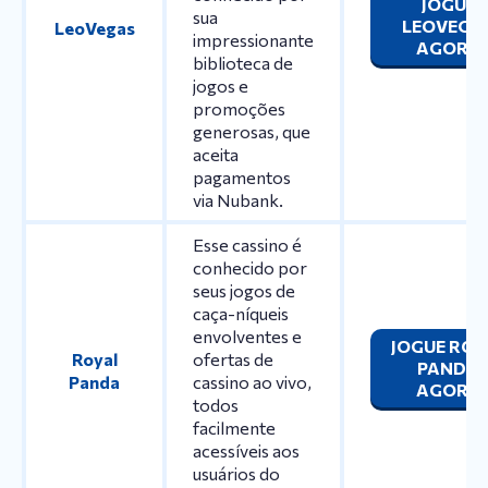
JOGUE
sua
LEOVEGA
LeoVegas
impressionante
AGORA
biblioteca de
jogos e
promoções
generosas, que
aceita
pagamentos
via Nubank.
Esse cassino é
conhecido por
seus jogos de
caça-níqueis
envolventes e
JOGUE ROY
Royal
ofertas de
PANDA
Panda
cassino ao vivo,
AGORA
todos
facilmente
acessíveis aos
usuários do