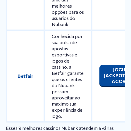
melhores
opções para os
usuários do
Nubank.
Conhecida por
sua bolsa de
apostas
esportivas e
jogos de
cassino, a
JOGUE
Betfair garante
JACKPOTCI
Betfair
que os clientes
AGORA
do Nubank
possam
aproveitar ao
máximo sua
experiência de
jogo.
Esses 9 melhores cassinos Nubank atendem a várias