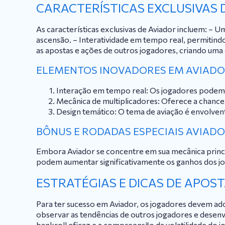
CARACTERÍSTICAS EXCLUSIVAS 
As características exclusivas de Aviador incluem: –
ascensão. – Interatividade em tempo real, permitindo 
as apostas e ações de outros jogadores, criando uma 
ELEMENTOS INOVADORES EM AVIAD
Interação em tempo real: Os jogadores podem i
Mecânica de multiplicadores: Oferece a chance 
Design temático: O tema de aviação é envolvent
BÔNUS E RODADAS ESPECIAIS AVIADO
Embora Aviador se concentre em sua mecânica princi
podem aumentar significativamente os ganhos dos j
ESTRATÉGIAS E DICAS DE APOS
Para ter sucesso em Aviador, os jogadores devem adotar
observar as tendências de outros jogadores e desenv
bankroll eficaz e a compreensão da volatilidade do jo