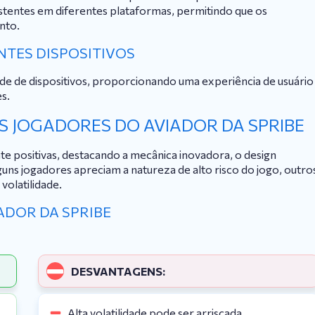
istentes em diferentes plataformas, permitindo que os
nto.
NTES DISPOSITIVOS
de de dispositivos, proporcionando uma experiência de usuário
s.
OS JOGADORES DO AVIADOR DA SPRIBE
te positivas, destacando a mecânica inovadora, o design
uns jogadores apreciam a natureza de alto risco do jogo, outro
olatilidade.
ADOR DA SPRIBE
DESVANTAGENS:
Alta volatilidade pode ser arriscada.