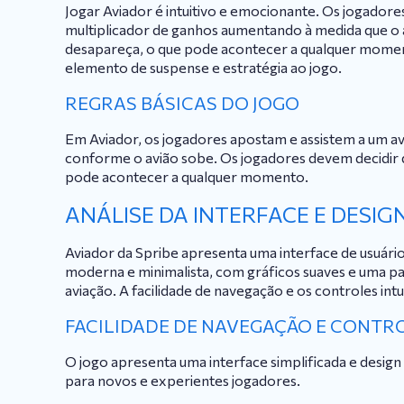
Jogar Aviador é intuitivo e emocionante. Os jogado
multiplicador de ganhos aumentando à medida que o av
desapareça, o que pode acontecer a qualquer momento
elemento de suspense e estratégia ao jogo.
REGRAS BÁSICAS DO JOGO
Em Aviador, os jogadores apostam e assistem a um a
conforme o avião sobe. Os jogadores devem decidir q
pode acontecer a qualquer momento.
ANÁLISE DA INTERFACE E DESIG
Aviador da Spribe apresenta uma interface de usuário 
moderna e minimalista, com gráficos suaves e uma p
aviação. A facilidade de navegação e os controles int
FACILIDADE DE NAVEGAÇÃO E CONTR
O jogo apresenta uma interface simplificada e design 
para novos e experientes jogadores.