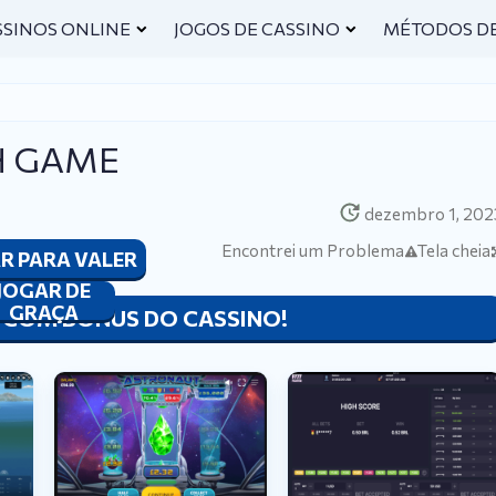
SSINOS ONLINE
JOGOS DE CASSINO
MÉTODOS D
H GAME
dezembro 1, 202
Encontrei um Problema
Tela cheia
R PARA VALER
JOGAR DE
GRAÇA
 COM BÔNUS DO CASSINO!