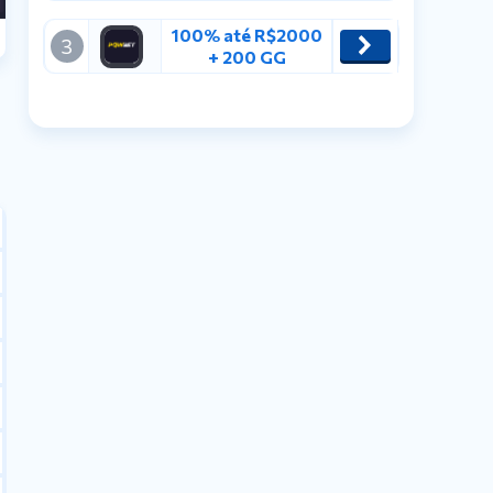
100% até R$2000
3
+ 200 GG