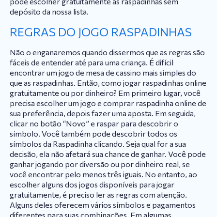
pode escolher gratuitamente as raspadinhas sem
depósito da nossa lista.
REGRAS DO JOGO RASPADINHAS
Não o enganaremos quando dissermos que as regras são
fáceis de entender até para uma criança. É difícil
encontrar um jogo de mesa de cassino mais simples do
que as raspadinhas. Então, como jogar raspadinhas online
gratuitamente ou por dinheiro? Em primeiro lugar, você
precisa escolher um jogo e comprar raspadinha online de
sua preferência, depois fazer uma aposta. Em seguida,
clicar no botão “Novo” e raspar para descobrir o
símbolo. Você também pode descobrir todos os
símbolos da Raspadinha clicando. Seja qual for a sua
decisão, ela não afetará sua chance de ganhar. Você pode
ganhar jogando por diversão ou por dinheiro real, se
você encontrar pelo menos três iguais. No entanto, ao
escolher alguns dos jogos disponíveis para jogar
gratuitamente, é preciso ler as regras com atenção.
Alguns deles oferecem vários símbolos e pagamentos
diferentes para suas combinações. Em algumas