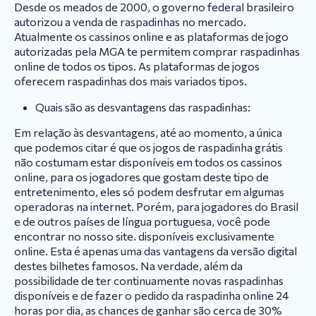
Desde os meados de 2000, o governo federal brasileiro
autorizou a venda de raspadinhas no mercado.
Atualmente os cassinos online e as plataformas de jogo
autorizadas pela MGA te permitem comprar raspadinhas
online de todos os tipos. As plataformas de jogos
oferecem raspadinhas dos mais variados tipos.
Quais são as desvantagens das raspadinhas:
Em relação às desvantagens, até ao momento, a única
que podemos citar é que os jogos de raspadinha grátis
não costumam estar disponíveis em todos os cassinos
online, para os jogadores que gostam deste tipo de
entretenimento, eles só podem desfrutar em algumas
operadoras na internet. Porém, para jogadores do Brasil
e de outros países de língua portuguesa, você pode
encontrar no nosso site. disponíveis exclusivamente
online. Esta é apenas uma das vantagens da versão digital
destes bilhetes famosos. Na verdade, além da
possibilidade de ter continuamente novas raspadinhas
disponíveis e de fazer o pedido da raspadinha online 24
horas por dia, as chances de ganhar são cerca de 30%