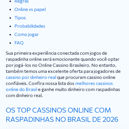
Regras
Online vs papel
Tipos
Probabilidades
Como jogar
FAQ
Sua primeira experiência conectada com jogos de
raspadinha online será emocionante quando você optar
por jogá-los no Online Cassino Brasileiro. No entanto,
também temos uma excelente oferta para jogadores de
cassino por dinheiro real
que procuram cassino online
confiáveis. Confira nossa lista dos
melhores cassinos
online do Brasil
e ganhe muito dinheiro com raspadinhas
com dinheiro real.
OS TOP CASSINOS ONLINE COM
RASPADINHAS NO BRASIL DE 2026