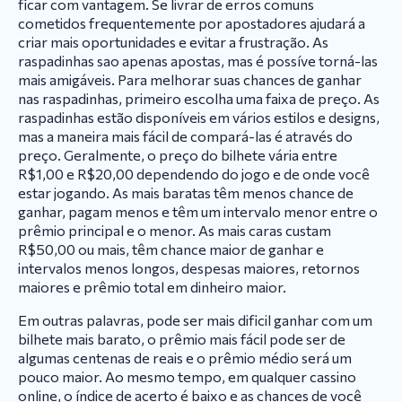
ficar com vantagem. Se livrar de erros comuns
cometidos frequentemente por apostadores ajudará a
criar mais oportunidades e evitar a frustração. As
raspadinhas sao apenas apostas, mas é possíve torná-las
mais amigáveis. Para melhorar suas chances de ganhar
nas raspadinhas, primeiro escolha uma faixa de preço. As
raspadinhas estão disponíveis em vários estilos e designs,
mas a maneira mais fácil de compará-las é através do
preço. Geralmente, o preço do bilhete vária entre
R$1,00 e R$20,00 dependendo do jogo e de onde você
estar jogando. As mais baratas têm menos chance de
ganhar, pagam menos e têm um intervalo menor entre o
prêmio principal e o menor. As mais caras custam
R$50,00 ou mais, têm chance maior de ganhar e
intervalos menos longos, despesas maiores, retornos
maiores e prêmio total em dinheiro maior.
Em outras palavras, pode ser mais dificil ganhar com um
bilhete mais barato, o prêmio mais fácil pode ser de
algumas centenas de reais e o prêmio médio será um
pouco maior. Ao mesmo tempo, em qualquer cassino
online, o índice de acerto é baixo e as chances de você