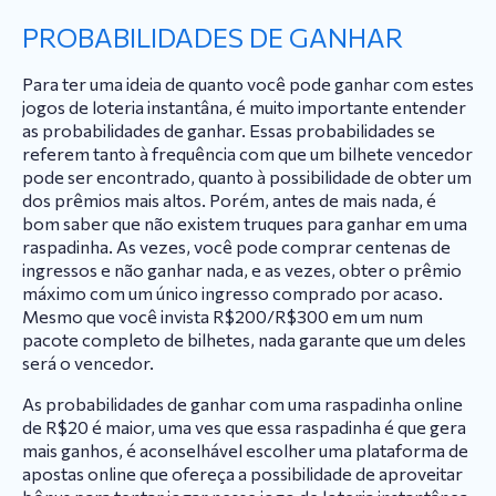
PROBABILIDADES DE GANHAR
Para ter uma ideia de quanto você pode ganhar com estes
jogos de loteria instantâna, é muito importante entender
as probabilidades de ganhar. Essas probabilidades se
referem tanto à frequência com que um bilhete vencedor
pode ser encontrado, quanto à possibilidade de obter um
dos prêmios mais altos. Porém, antes de mais nada, é
bom saber que não existem truques para ganhar em uma
raspadinha. As vezes, você pode comprar centenas de
ingressos e não ganhar nada, e as vezes, obter o prêmio
máximo com um único ingresso comprado por acaso.
Mesmo que você invista R$200/R$300 em um num
pacote completo de bilhetes, nada garante que um deles
será o vencedor.
As probabilidades de ganhar com uma raspadinha online
de R$20 é maior, uma ves que essa raspadinha é que gera
mais ganhos, é aconselhável escolher uma plataforma de
apostas online que ofereça a possibilidade de aproveitar