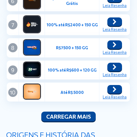
6
Grátis
Leia Resenha
7
100% até R$2400 + 150 GG
Leia Resenha
8
R$7500 + 150 GG
Leia Resenha
9
100% até R$600 + 120 GG
Leia Resenha
10
Até R$ 5000
Leia Resenha
CARREGAR MAIS
ORIGENS E HISTÓRIA DAS