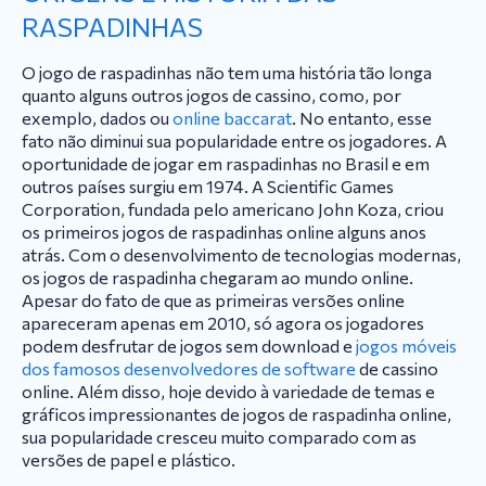
RASPADINHAS
O jogo de raspadinhas não tem uma história tão longa
quanto alguns outros jogos de cassino, como, por
exemplo, dados ou
online baccarat
. No entanto, esse
fato não diminui sua popularidade entre os jogadores. A
oportunidade de jogar em raspadinhas no Brasil e em
outros países surgiu em 1974. A Scientific Games
Corporation, fundada pelo americano John Koza, criou
os primeiros jogos de raspadinhas online alguns anos
atrás. Com o desenvolvimento de tecnologias modernas,
os jogos de raspadinha chegaram ao mundo online.
Apesar do fato de que as primeiras versões online
apareceram apenas em 2010, só agora os jogadores
podem desfrutar de jogos sem download e
jogos móveis
dos famosos desenvolvedores de software
de cassino
online. Além disso, hoje devido à variedade de temas e
gráficos impressionantes de jogos de raspadinha online,
sua popularidade cresceu muito comparado com as
versões de papel e plástico.