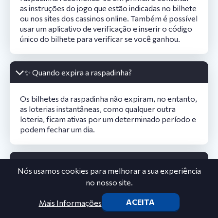
as instruções do jogo que estão indicadas no bilhete
ou nos sites dos cassinos online. Também é possível
usar um aplicativo de verificação e inserir o código
único do bilhete para verificar se você ganhou.
✨ Quando expira a raspadinha?
Os bilhetes da raspadinha não expiram, no entanto,
as loterias instantâneas, como qualquer outra
loteria, ficam ativas por um determinado período e
podem fechar um dia.
✨ Quanto custa uma raspadinha?
Nós usamos cookies para melhorar a sua experiência
no nosso site.
Os preços dos cartões variam entre 3 reais à 100
reais em média. Por que devo jogar raspadinhas
ACEITA
Mais Informações
online quando posso comprá-las na loja? Porque