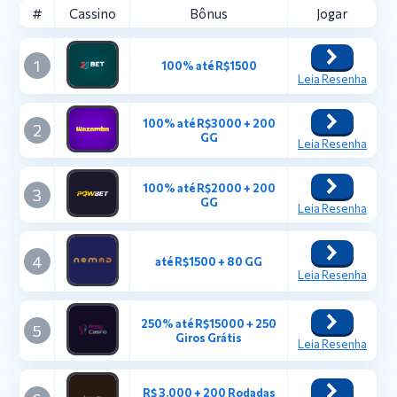
#
Cassino
Bônus
Jogar
1
100% até R$1500
Leia Resenha
100% até R$3000 + 200
2
GG
Leia Resenha
100% até R$2000 + 200
3
GG
Leia Resenha
4
até R$1500 + 80 GG
Leia Resenha
250% até R$15000 + 250
5
Giros Grátis
Leia Resenha
R$ 3.000 + 200 Rodadas