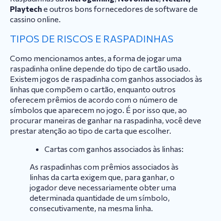
Playtech
e outros bons fornecedores de software de
cassino online.
TIPOS DE RISCOS E RASPADINHAS
Como mencionamos antes, a forma de jogar uma
raspadinha online depende do tipo de cartão usado.
Existem jogos de raspadinha com ganhos associados às
linhas que compõem o cartão, enquanto outros
oferecem prêmios de acordo com o número de
símbolos que aparecem no jogo. É por isso que, ao
procurar maneiras de ganhar na raspadinha, você deve
prestar atenção ao tipo de carta que escolher.
Cartas com ganhos associados às linhas:
As raspadinhas com prêmios associados às
linhas da carta exigem que, para ganhar, o
jogador deve necessariamente obter uma
determinada quantidade de um símbolo,
consecutivamente, na mesma linha.