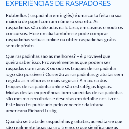
EXPERIÊNCIAS DE RASPADORES
Rubbellos (raspadinha em inglês) é uma carta feita na sua
maioria de papel com um número secreto. As
raspadinhas são utilizadas na lotaria, em casinos e noutros
concursos. Hoje em dia também se pode comprar
raspadinhas virtuais online ou obter raspadinhas grátis
sem depósito.
Que raspadinhas são as melhores? – é provável que
queira saber isso. Provavelmente as que podem ser
raspadas com raios X ou outros truques de raspadinha
jogo são possíveis? Ou serão as raspadinhas gratuitas sem
registo as melhores e mais seguras? A maioria dos
truques de raspadinha online são estratégias lógicas.
Muitas destas experiências bem sucedidas de raspadinhas
são mesmo recolhidas e descritas em detalhe nos livros.
Este livro foi publicado pelo vencedor da lotaria
americana Richard Lustig.
Quando se trata de raspadinhas gratuitas, acredita-se que
são realmente boas para o treino, o que significa que as