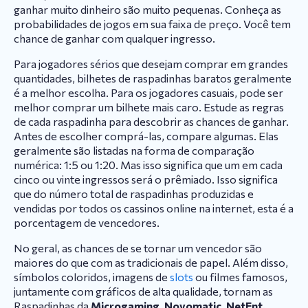
ganhar muito dinheiro são muito pequenas. Conheça as
probabilidades de jogos em sua faixa de preço. Você tem
chance de ganhar com qualquer ingresso.
Para jogadores sérios que desejam comprar em grandes
quantidades, bilhetes de raspadinhas baratos geralmente
é a melhor escolha. Para os jogadores casuais, pode ser
melhor comprar um bilhete mais caro. Estude as regras
de cada raspadinha para descobrir as chances de ganhar.
Antes de escolher comprá-las, compare algumas. Elas
geralmente são listadas na forma de comparação
numérica: 1:5 ou 1:20. Mas isso significa que um em cada
cinco ou vinte ingressos será o prêmiado. Isso significa
que do número total de raspadinhas produzidas e
vendidas por todos os cassinos online na internet, esta é a
porcentagem de vencedores.
No geral, as chances de se tornar um vencedor são
maiores do que com as tradicionais de papel. Além disso,
símbolos coloridos, imagens de
slots
ou filmes famosos,
juntamente com gráficos de alta qualidade, tornam as
Raspadinhas da
Microgaming
,
Novomatic
,
NetEnt,