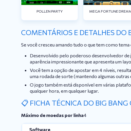
POLLEN PARTY
MEGA FORTUNE DREA
COMENTÁRIOS E DETALHES DO B
Se você cresceu amando tudo o que tem como tema o
Desenvolvido pelo poderoso desenvolvedor de j
aparência impressionante que apresenta um layout
Você tem a opção de apostar em 4 níveis, resul
uma rodada de sorte (mantendo algumas outras c
O jogo também está disponível em várias plataf
qualquer hora, em qualquer lugar.
📋 FICHA TÉCNICA DO BIG BANG
Máximo de moedas por linha
4
Software