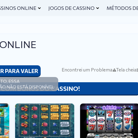
SSINOS ONLINE
JOGOS DE CASSINO
MÉTODOS D
 ONLINE
Encontrei um Problema
Tela cheia
R PARA VALER
TO, ESSA
O NÃO ESTÁ DISPONÍVEL
 COM BÔNUS DO CASSINO!