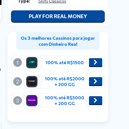
Type:
Slots Clássicos
PLAY FOR REAL MONEY
Os 3 melhores Cassinos para jogar
com Dinheiro Real
1
100% até R$1500
e
100% até R$2000
2
+ 200 GG
100% até R$3000
3
+ 200 GG