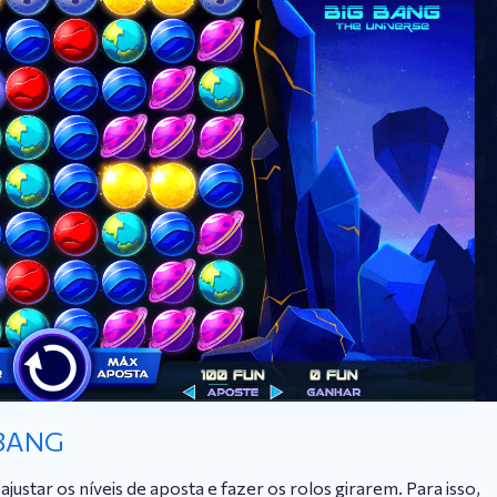
 BANG
ajustar os níveis de aposta e fazer os rolos girarem. Para isso,