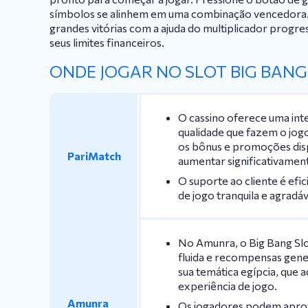
símbolos se alinhem em uma combinação vencedora. A
grandes vitórias com a ajuda do multiplicador progr
seus limites financeiros.
ONDE JOGAR NO SLOT BIG BANG
O cassino oferece uma inte
qualidade que fazem o jogo
os bônus e promoções dis
PariMatch
aumentar significativamen
O suporte ao cliente é efi
de jogo tranquila e agradáv
No Amunra, o Big Bang Slot
fluida e recompensas gene
sua temática egípcia, que a
experiência de jogo.
Amunra
Os jogadores podem aprov