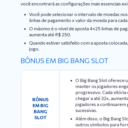
você encontrará as configurações mais essenciais exi
Você pode selecionar o intervalo de moedas nos 
linhas de pagamento x valor da moeda para cada
O máximo é o nível de aposta 4×25 linhas de pa
aumenta até R$ 250.
Quando estiver satisfeito com a aposta colocada, 
jogo.
BÔNUS EM BIG BANG SLOT
O Big Bang Slot oferece 
manter os jogadores engaj
progressivo. Cada vitória
chegar a até 32x, aumenta
BÔNUS
jogadores a continuarem g
EM BIG
sucessivas.
BANG
SLOT
Além disso, o Big Bang S
outros símbolos para fo