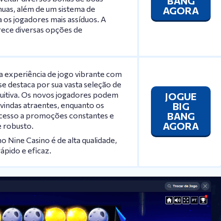
BANG
uas, além de um sistema de
AGORA
 os jogadores mais assíduos. A
rece diversas opções de
 experiência de jogo vibrante com
 se destaca por sua vasta seleção de
tuitiva. Os novos jogadores podem
JOGUE
vindas atraentes, enquanto os
BIG
BANG
acesso a promoções constantes e
AGORA
 robusto.
o Nine Casino é de alta qualidade,
pido e eficaz.