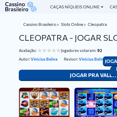
CAÇAS NÍQUEIS ONLINE
CA
Cassino Brasileiro
Slots Online
Cleopatra
CLEOPATRA - JOGAR SL
Avaliação:
Jogadores votaram:
92
Autor:
Vinicius Balina
Revisor:
Vinicius Balina
JOGA
JOGAR PRA VALER