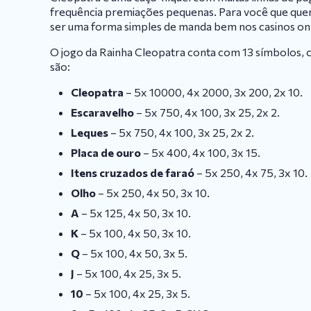
frequência premiações pequenas. Para você que quer 
ser uma forma simples de manda bem nos casinos onl
O jogo da Rainha Cleopatra conta com 13 símbolos, ca
são:
Cleopatra
– 5x 10000, 4x 2000, 3x 200, 2x 10.
Escaravelho
– 5x 750, 4x 100, 3x 25, 2x 2.
Leques
– 5x 750, 4x 100, 3x 25, 2x 2.
Placa de ouro
– 5x 400, 4x 100, 3x 15.
Itens cruzados de faraó
– 5x 250, 4x 75, 3x 10.
Olho
– 5x 250, 4x 50, 3x 10.
A
– 5x 125, 4x 50, 3x 10.
K
– 5x 100, 4x 50, 3x 10.
Q
– 5x 100, 4x 50, 3x 5.
J
– 5x 100, 4x 25, 3x 5.
10
– 5x 100, 4x 25, 3x 5.