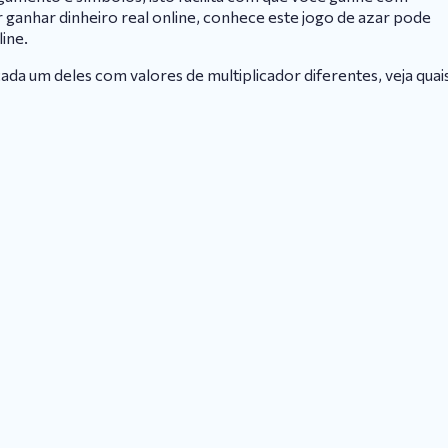
ganhar dinheiro real online, conhece este jogo de azar pode
ine.
da um deles com valores de multiplicador diferentes, veja quai