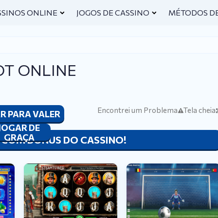
SSINOS ONLINE
JOGOS DE CASSINO
MÉTODOS D
OT ONLINE
Encontrei um Problema
Tela cheia
R PARA VALER
JOGAR DE
GRAÇA
 COM BÔNUS DO CASSINO!