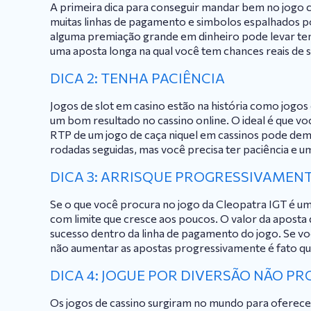
A primeira dica para conseguir mandar bem no jogo c
muitas linhas de pagamento e simbolos espalhados po
alguma premiação grande em dinheiro pode levar tem
uma aposta longa na qual você tem chances reais de 
DICA 2: TENHA PACIÊNCIA
Jogos de slot em casino estão na história como jogos
um bom resultado no cassino online. O ideal é que vo
RTP de um jogo de caça niquel em cassinos pode dem
rodadas seguidas, mas você precisa ter paciência e 
DICA 3: ARRISQUE PROGRESSIVAMEN
Se o que você procura no jogo da Cleopatra IGT é u
com limite que cresce aos poucos. O valor da apost
sucesso dentro da linha de pagamento do jogo. Se voc
não aumentar as apostas progressivamente é fato que
DICA 4: JOGUE POR DIVERSÃO NÃO P
Os jogos de cassino surgiram no mundo para oferece f