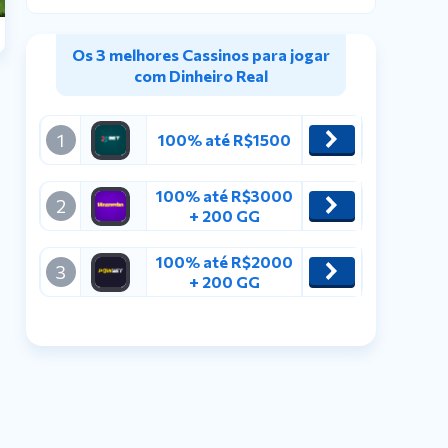
Os 3 melhores Cassinos para jogar
com Dinheiro Real
1
100% até R$1500
100% até R$3000
2
+ 200 GG
100% até R$2000
3
+ 200 GG