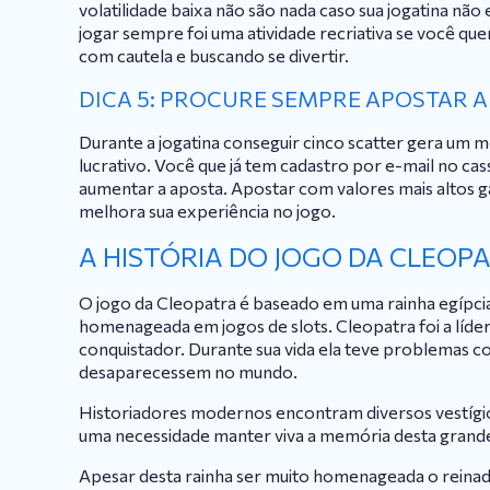
volatilidade baixa não são nada caso sua jogatina não 
jogar sempre foi uma atividade recriativa se você que
com cautela e buscando se divertir.
DICA 5: PROCURE SEMPRE APOSTAR 
Durante a jogatina conseguir cinco scatter gera um
lucrativo. Você que já tem cadastro por e-mail no cass
aumentar a aposta. Apostar com valores mais altos g
melhora sua experiência no jogo.
A HISTÓRIA DO JOGO DA CLEOP
O jogo da Cleopatra é baseado em uma rainha egípcia
homenageada em jogos de slots. Cleopatra foi a líde
conquistador. Durante sua vida ela teve problemas c
desaparecessem no mundo.
Historiadores modernos encontram diversos vestígio
uma necessidade manter viva a memória desta grande 
Apesar desta rainha ser muito homenageada o reinado