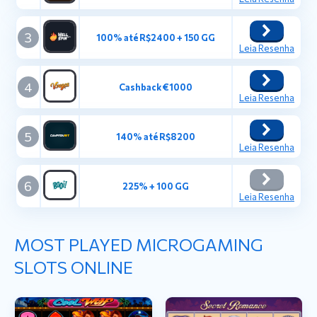
3
100% até R$2400 + 150 GG
Leia Resenha
4
Cashback €1000
Leia Resenha
5
140% até R$8200
Leia Resenha
6
225% + 100 GG
Leia Resenha
MOST PLAYED MICROGAMING
SLOTS ONLINE