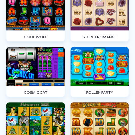
COOL WOLF
SECRET ROMANCE
COSMIC CAT
POLLEN PARTY