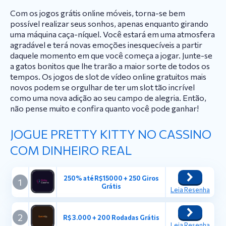
Com os jogos grátis online móveis, torna-se bem
possível realizar seus sonhos, apenas enquanto girando
uma máquina caça-níquel. Você estará em uma atmosfera
agradável e terá novas emoções inesquecíveis a partir
daquele momento em que você começa a jogar. Junte-se
a gatos bonitos que lhe trarão a maior sorte de todos os
tempos. Os jogos de slot de vídeo online gratuitos mais
novos podem se orgulhar de ter um slot tão incrível
como uma nova adição ao seu campo de alegria. Então,
não pense muito e confira quanto você pode ganhar!
JOGUE PRETTY KITTY NO CASSINO
COM DINHEIRO REAL
250% até R$15000 + 250 Giros
1
Grátis
Leia Resenha
2
R$ 3.000 + 200 Rodadas Grátis
Leia Resenha