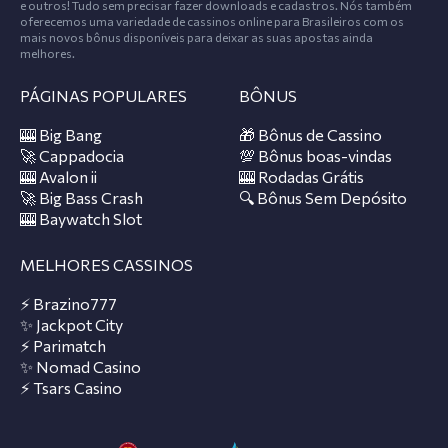
e outros! Tudo sem precisar fazer downloads e cadastros. Nós também
oferecemos uma variedade de cassinos online para Brasileiros com os
mais novos bônus disponíveis para deixar as suas apostas ainda
melhores.
PÁGINAS POPULARES
BÔNUS
🎰 Big Bang
🎁 Bônus de Cassino
🚀 Cappadocia
💯 Bônus boas-vindas
🎰 Avalon ii
🎰 Rodadas Grátis
🚀 Big Bass Crash
🔍 Bônus Sem Depósito
🎰 Baywatch Slot
MELHORES CASSINOS
⚡️ Brazino777
✨ Jackpot City
⚡️ Parimatch
✨ Nomad Casino
⚡️ Tsars Casino