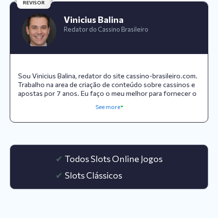
REVISOR
Vinicius Balina
Redator do Cassino Brasileiro
Sou Vinicius Balina, redator do site cassino-brasileiro.com.
Trabalho na area de criação de conteúdo sobre cassinos e
apostas por 7 anos. Eu faço o meu melhor para fornecer o
máximo de informações úteis possível nesta area para
See more
vocês, nossos queridos leitores.
Todos Slots Online Jogos
Slots Clássicos