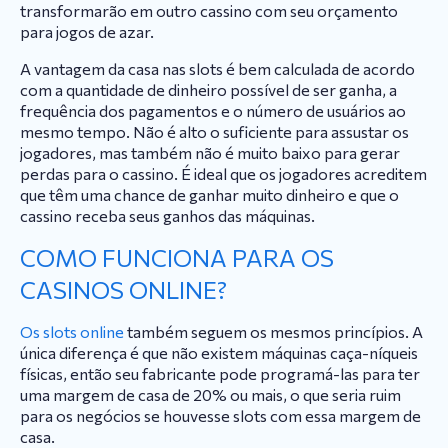
transformarão em outro cassino com seu orçamento
para jogos de azar.
A vantagem da casa nas slots é bem calculada de acordo
com a quantidade de dinheiro possível de ser ganha, a
frequência dos pagamentos e o número de usuários ao
mesmo tempo. Não é alto o suficiente para assustar os
jogadores, mas também não é muito baixo para gerar
perdas para o cassino. É ideal que os jogadores acreditem
que têm uma chance de ganhar muito dinheiro e que o
cassino receba seus ganhos das máquinas.
COMO FUNCIONA PARA OS
CASINOS ONLINE?
Os slots online
também seguem os mesmos princípios. A
única diferença é que não existem máquinas caça-níqueis
físicas, então seu fabricante pode programá-las para ter
uma margem de casa de 20% ou mais, o que seria ruim
para os negócios se houvesse slots com essa margem de
casa.