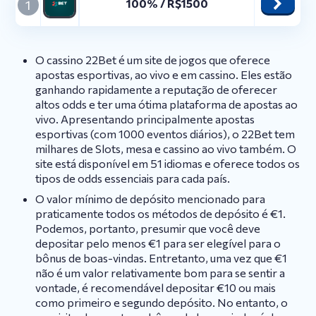
100% / R$1500
1
O cassino 22Bet é um site de jogos que oferece
apostas esportivas, ao vivo e em cassino. Eles estão
ganhando rapidamente a reputação de oferecer
altos odds e ter uma ótima plataforma de apostas ao
vivo. Apresentando principalmente apostas
esportivas (com 1000 eventos diários), o 22Bet tem
milhares de Slots, mesa e cassino ao vivo também. O
site está disponível em 51 idiomas e oferece todos os
tipos de odds essenciais para cada país.
O valor mínimo de depósito mencionado para
praticamente todos os métodos de depósito é €1.
Podemos, portanto, presumir que você deve
depositar pelo menos €1 para ser elegível para o
bônus de boas-vindas. Entretanto, uma vez que €1
não é um valor relativamente bom para se sentir a
vontade, é recomendável depositar €10 ou mais
como primeiro e segundo depósito. No entanto, o