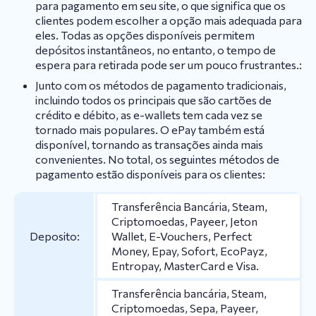
para pagamento em seu site, o que significa que os
clientes podem escolher a opção mais adequada para
eles. Todas as opções disponíveis permitem
depósitos instantâneos, no entanto, o tempo de
espera para retirada pode ser um pouco frustrantes.:
Junto com os métodos de pagamento tradicionais,
incluindo todos os principais que são cartões de
crédito e débito, as e-wallets tem cada vez se
tornado mais populares. O ePay também está
disponível, tornando as transações ainda mais
convenientes. No total, os seguintes métodos de
pagamento estão disponíveis para os clientes:
Transferência Bancária, Steam,
Criptomoedas, Payeer, Jeton
Deposito:
Wallet, E-Vouchers, Perfect
Money, Epay, Sofort, EcoPayz,
Entropay, MasterCard e Visa.
Transferência bancária, Steam,
Criptomoedas, Sepa, Payeer,