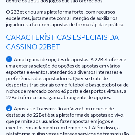
dentre os 2500 dos jogos que são oferecidos.
O 22Bet criou uma plataforma forte, com recursos
excelentes, justamente com a intenção de auxiliar os
jogadores a fazerem apostas de forma rápida e prática.
CARACTERÍSTICAS ESPECIAIS DA
CASSINO 22BET
Ampla gama de opções de apostas: A 22Bet oferece
uma extensa seleção de opções de apostas em vários
esportes e eventos, atendendo a diversos interesses e
preferências dos apostadores. Quer se trate de
desportos tradicionais como futebol e basquetebol ou de
nichos de mercado como eSports e desportos virtuais, a
22Bet oferece uma gama abrangente de opções.
Apostas e Transmissão ao Vivo: Um recurso de
destaque do 22Bet é sua plataforma de apostas ao vivo,
que permite aos usuários fazer apostas em jogos e
eventos em andamento em tempo real. Além disso, a
plataforma muitas vezes oferece serviços de transmissão