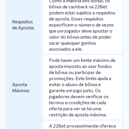
Como a maioria dos bônus, os
bônus de cashback na 22Bet
podem estar sujeitos a requisitos
de aposta. Esses requisitos
Requisitos
especificam o número de vezes
de Aposta:
que um jogador deve apostar o
valor do bônus antes de poder
sacar quaisquer ganhos
associados a ele.
Pode haver um limite máximo de
aposta imposto ao usar fundos
de bônus ou participar de
promoções. Este limite ajuda a
Aposta
evitar o abuso de bônus e
Máxima:
garante um jogo justo. Os
jogadores devem verificar os
termos e condições de cada
oferta para ver se há uma
restrição de aposta máxima.
A 22Bet provavelmente oferece