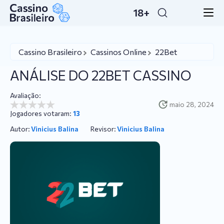
18+
Cassino Brasileiro
Cassinos Online
22Bet
ANÁLISE DO 22BET CASSINO
Avaliação:
maio 28, 2024
Jogadores votaram:
13
Autor:
Vinicius Balina
Revisor:
Vinicius Balina