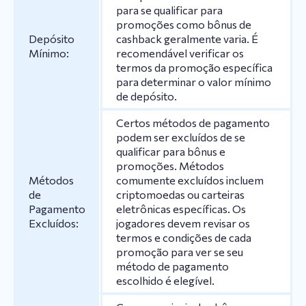
para se qualificar para
promoções como bônus de
Depósito
cashback geralmente varia. É
Mínimo:
recomendável verificar os
termos da promoção específica
para determinar o valor mínimo
de depósito.
Certos métodos de pagamento
podem ser excluídos de se
qualificar para bônus e
promoções. Métodos
Métodos
comumente excluídos incluem
de
criptomoedas ou carteiras
Pagamento
eletrônicas específicas. Os
Excluídos:
jogadores devem revisar os
termos e condições de cada
promoção para ver se seu
método de pagamento
escolhido é elegível.