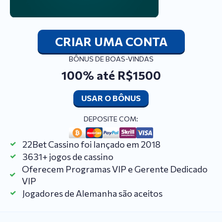
CRIAR UMA CONTA
BÔNUS DE BOAS-VINDAS
100% até R$1500
USAR O BÔNUS
DEPOSITE COM:
22Bet Cassino foi lançado em 2018
3631+ jogos de cassino
Oferecem Programas VIP e Gerente Dedicado
VIP
Jogadores de Alemanha são aceitos