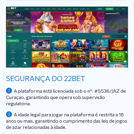
SEGURANÇA DO 22BET
A plataforma está licenciada sob o nº. #5536/JAZ de
Curaçao, garantindo que opera sob supervisão
regulatória.
A idade legal para jogar na plataforma é restrita a 18
anos ou mais, garantindo o cumprimento das leis de jogos
de azar relacionadas à idade.