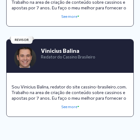
Trabalho na area de criação de conteúdo sobre cassinos e
apostas por 7 anos. Eu faço o meu melhor para fornecer o
máximo de informações úteis possível nesta area para
See more
vocês, nossos queridos leitores.
REVISOR
Vinicius Balina
Redator do Cassino Brasileiro
Sou Vinicius Balina, redator do site cassino-brasileiro.com.
Trabalho na area de criação de conteúdo sobre cassinos e
apostas por 7 anos. Eu faço o meu melhor para fornecer o
máximo de informações úteis possível nesta area para
See more
vocês, nossos queridos leitores.