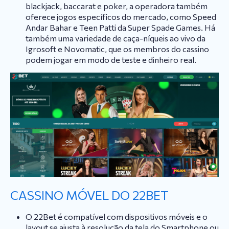
blackjack, baccarat e poker, a operadora também
oferece jogos específicos do mercado, como Speed ​​
Andar Bahar e Teen Patti da Super Spade Games. Há
também uma variedade de caça-níqueis ao vivo da
Igrosoft e Novomatic, que os membros do cassino
podem jogar em modo de teste e dinheiro real.
CASSINO MÓVEL DO 22BET
O 22Bet é compatível com dispositivos móveis e o
layout se ajusta à resolução da tela do Smartphone ou