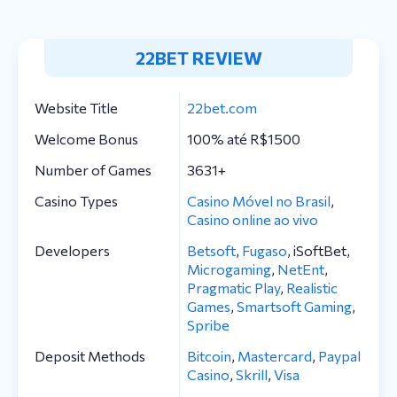
22BET REVIEW
Website Title
22bet.com
Welcome Bonus
100% até R$1500
Number of Games
3631+
Casino Types
Casino Móvel no Brasil
,
Casino online ao vivo
Developers
Betsoft
,
Fugaso
, iSoftBet,
Microgaming
,
NetEnt
,
Pragmatic Play
,
Realistic
Games
,
Smartsoft Gaming
,
Spribe
Deposit Methods
Bitcoin
,
Mastercard
,
Paypal
Casino
,
Skrill
,
Visa