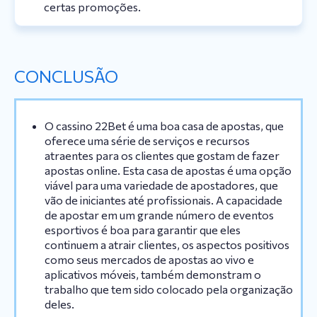
certas promoções.
CONCLUSÃO
O cassino 22Bet é uma boa casa de apostas, que
oferece uma série de serviços e recursos
atraentes para os clientes que gostam de fazer
apostas online. Esta casa de apostas é uma opção
viável para uma variedade de apostadores, que
vão de iniciantes até profissionais. A capacidade
de apostar em um grande número de eventos
esportivos é boa para garantir que eles
continuem a atrair clientes, os aspectos positivos
como seus mercados de apostas ao vivo e
aplicativos móveis, também demonstram o
trabalho que tem sido colocado pela organização
deles.