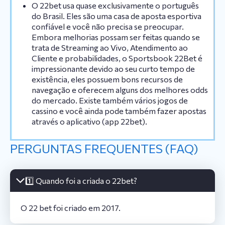
O 22bet usa quase exclusivamente o português
do Brasil. Eles são uma casa de aposta esportiva
confiável e você não precisa se preocupar.
Embora melhorias possam ser feitas quando se
trata de Streaming ao Vivo, Atendimento ao
Cliente e probabilidades, o Sportsbook 22Bet é
impressionante devido ao seu curto tempo de
existência, eles possuem bons recursos de
navegação e oferecem alguns dos melhores odds
do mercado. Existe também vários jogos de
cassino e você ainda pode também fazer apostas
através o aplicativo (app 22bet).
PERGUNTAS FREQUENTES (FAQ)
1️⃣ Quando foi a criada o 22bet?
O 22 bet foi criado em 2017.