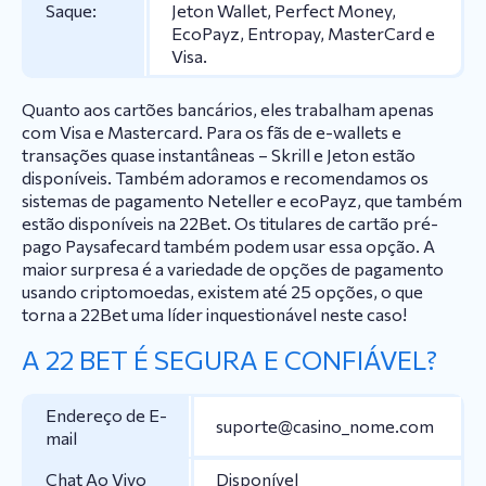
Saque:
Jeton Wallet, Perfect Money,
EcoPayz, Entropay, MasterCard e
Visa.
Quanto aos cartões bancários, eles trabalham apenas
com Visa e Mastercard. Para os fãs de e-wallets e
transações quase instantâneas – Skrill e Jeton estão
disponíveis. Também adoramos e recomendamos os
sistemas de pagamento Neteller e ecoPayz, que também
estão disponíveis na 22Bet. Os titulares de cartão pré-
pago Paysafecard também podem usar essa opção. A
maior surpresa é a variedade de opções de pagamento
usando criptomoedas, existem até 25 opções, o que
torna a 22Bet uma líder inquestionável neste caso!
A 22 BET É SEGURA E CONFIÁVEL?
Endereço de E-
suporte@casino_nome.com
mail
Chat Ao Vivo
Disponível