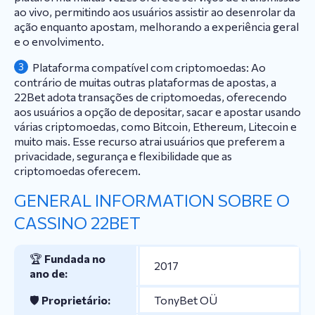
ao vivo, permitindo aos usuários assistir ao desenrolar da
ação enquanto apostam, melhorando a experiência geral
e o envolvimento.
Plataforma compatível com criptomoedas: Ao
contrário de muitas outras plataformas de apostas, a
22Bet adota transações de criptomoedas, oferecendo
aos usuários a opção de depositar, sacar e apostar usando
várias criptomoedas, como Bitcoin, Ethereum, Litecoin e
muito mais. Esse recurso atrai usuários que preferem a
privacidade, segurança e flexibilidade que as
criptomoedas oferecem.
GENERAL INFORMATION SOBRE O
CASSINO 22BET
🏆
Fundada no
2017
ano de:
🛡️
Proprietário:
TonyBet OÜ