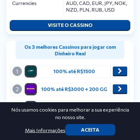
Currencies
AUD, CAD, EUR, JPY, NOK,
NZD, PLN, RUB, USD
VISITE O CASSINO
Os 3 melhores Cassinos para jogar com
Dinheiro Real
1
100% até R$1500
2
100% até R$3000 + 200 GG
3
100% até R$2000 + 200 GG
Nós usamos cookies para melhorar a sua experiência
no nosso site.
ACEITA
Mais Informações