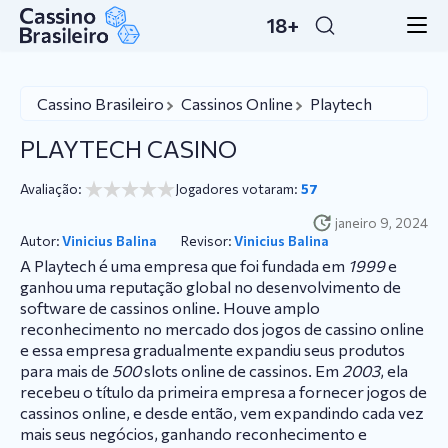
18+
Cassino Brasileiro
Cassinos Online
Playtech
PLAYTECH CASINO
Avaliação:
Jogadores votaram:
57
janeiro 9, 2024
Autor:
Vinicius Balina
Revisor:
Vinicius Balina
A Playtech é uma empresa que foi fundada em
1999
e
ganhou uma reputação global no desenvolvimento de
software de cassinos online. Houve amplo
reconhecimento no mercado dos jogos de cassino online
e essa empresa gradualmente expandiu seus produtos
para mais de
500
slots online de cassinos. Em
2003
, ela
recebeu o título da primeira empresa a fornecer jogos de
cassinos online, e desde então, vem expandindo cada vez
mais seus negócios, ganhando reconhecimento e