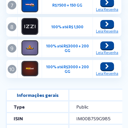
7
R$7500 + 150 GG
Leia Resenha
8
100% até R$ 1,500
Leia Resenha
100% até R$3000 + 200
9
GG
Leia Resenha
100% até R$3000 + 200
10
GG
Leia Resenha
Informações gerais
Type
Public
ISIN
IM00B7S9G985