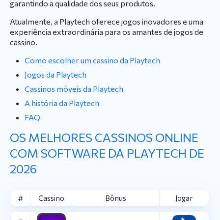
garantindo a qualidade dos seus produtos.
Atualmente, a Playtech oferece jogos inovadores e uma
experiência extraordinária para os amantes de jogos de
cassino.
Como escolher um cassino da Playtech
Jogos da Playtech
Cassinos móveis da Playtech
A história da Playtech
FAQ
OS MELHORES CASSINOS ONLINE
COM SOFTWARE DA PLAYTECH DE
2026
#
Cassino
Bônus
Jogar