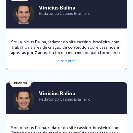
Vinicius Balina
Redator do Cassino Brasileiro
Sou Vinicius Balina, redator do site cassino-brasileiro.com.
Trabalho na area de criação de conteúdo sobre cassinos e
apostas por 7 anos. Eu faço o meu melhor para fornecer o
máximo de informações úteis possível nesta area para
See more
vocês, nossos queridos leitores.
REVISOR
Vinicius Balina
Redator do Cassino Brasileiro
Sou Vinicius Balina, redator do site cassino-brasileiro.com.
Trabalho na area de criação de conteúdo sobre cassinos e