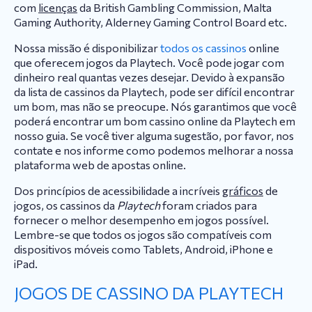
com
licenças
da British Gambling Commission, Malta
Gaming Authority, Alderney Gaming Control Board etc.
Nossa missão é disponibilizar
todos os cassinos
online
que oferecem jogos da Playtech. Você pode jogar com
dinheiro real quantas vezes desejar. Devido à expansão
da lista de cassinos da Playtech, pode ser difícil encontrar
um bom, mas não se preocupe. Nós garantimos que você
poderá encontrar um bom cassino online da Playtech em
nosso guia. Se você tiver alguma sugestão, por favor, nos
contate e nos informe como podemos melhorar a nossa
plataforma web de apostas online.
Dos princípios de acessibilidade a incríveis
gráficos
de
jogos, os cassinos da
Playtech
foram criados para
fornecer o melhor desempenho em jogos possível.
Lembre-se que todos os jogos são compatíveis com
dispositivos móveis como Tablets, Android, iPhone e
iPad.
JOGOS DE CASSINO DA PLAYTECH