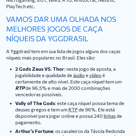
PlayTech etc.
VAMOS DAR UMA OLHADA NOS
MELHORES JOGOS DE CAÇA
NÍQUEIS DA YGGDRASIL
A Yggdrasil tem em sua lista de jogos alguns dos caças
níqueis mais populares no Brasil. Eles são:
2 Gods Zeus VS. Thor
: neste jogo de aposta, a
jogabilidade e qualidade de
áudio
e
vídeo
é
certamente de alto nível. Este caça níquel tem um
RTP
de 96,5% e mais de 2000 combinações
vencedoras possíveis.
Vally of The Gods
: este caça níquel possui tema de
deuses gregos e tem um
RTP
de 96%. Ele está
disponível para jogar online e possui 240
linhas
de
pagamento.
Arthur’s Fortune
: os cavaleiros da Távola Redonda