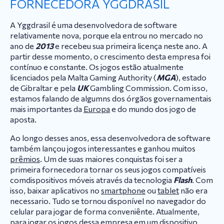
FORNECEDORA YGGDRASIL
A Yggdrasil é uma desenvolvedora de software
relativamente nova, porque ela entrou no mercado no
ano de
2013
e recebeu sua primeira licença neste ano. A
partir desse momento, o crescimento desta empresa foi
contínuo e constante. Os jogos estão atualmente
licenciados pela Malta Gaming Authority (
MGA
), estado
de Gibraltar e pela
UK
Gambling Commission. Com isso,
estamos falando de algumns dos órgãos governamentais
mais importantes da
Europa
e do mundo dos jogo de
aposta.
Ao longo desses anos, essa desenvolvedora de software
também lançou jogos interessantes e ganhou muitos
prêmios
. Um de suas maiores conquistas foi ser a
primeira fornecedora tornar os seus jogos compatíveis
comdispositivos móveis através da tecnologia
Flash
. Com
isso, baixar aplicativos no
smartphone
ou
tablet
não era
necessario. Tudo se tornou disponível no navegador do
celular para jogar de forma conveniênte. Atualmente,
para jogar os jogos dessa empresa em um dispositivo