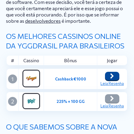
de software. Com esse decisão, você terá a certeza de
que você certamente apreciará ele e esse jogo possui o
que você está procurando. É por isso que se informar
sobre as
deselvolvedores
é importante.
OS MELHORES CASSINOS ONLINE
DA YGGDRASIL PARA BRASILEIROS
#
Cassino
Bônus
Jogar
1
Cashback €1000
Leia Resenha
2
225% + 100 GG
Leia Resenha
O QUE SABEMOS SOBRE A NOVA