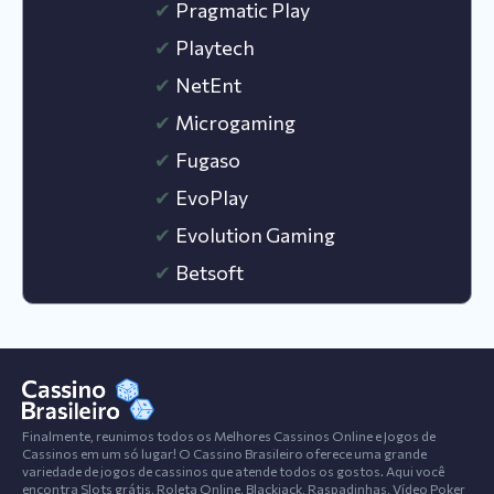
Pragmatic Play
Playtech
NetEnt
Microgaming
Fugaso
EvoPlay
Evolution Gaming
Betsoft
Finalmente, reunimos todos os Melhores Cassinos Online e Jogos de
Cassinos em um só lugar! O Cassino Brasileiro oferece uma grande
variedade de jogos de cassinos que atende todos os gostos. Aqui você
encontra Slots grátis, Roleta Online, Blackjack, Raspadinhas, Vídeo Poker