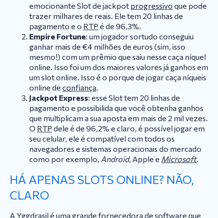
emocionante Slot de jackpot
progressivo
que pode
trazer milhares de reais. Ele tem 20 linhas de
pagamento e o
RTP
é de 96,3%.
Empire Fortune
: um jogador sortudo conseguiu
ganhar mais de €4 milhões de euros (sim, isso
mesmo!) com um prêmio que saiu nesse caça níquel
online. Isso foi um dos maiores valores já ganhos em
um slot online. Isso é o porque de jogar caça níqueis
online de
confiança
.
Jackpot Express
: esse Slot tem 20 linhas de
pagamento e possibilida que você obtenha ganhos
que multiplicam a sua aposta em mais de 2 mil vezes.
O
RTP
dele é de 96,2% e claro, é possível jogar em
seu celular, ele é compatível com todos os
navegadores e sistemas operacionais do mercado
como por exemplo,
Android
, Apple e
Microsoft
.
HÁ APENAS SLOTS ONLINE? NÃO,
CLARO
A Yggdrasil é uma grande fornecedora de
software
que