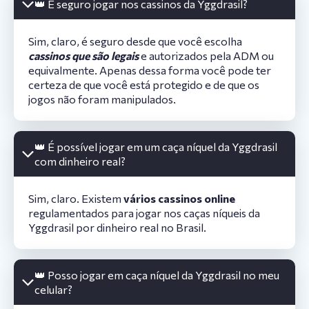
👑 É seguro jogar nos cassinos da Yggdrasil?
Sim, claro, é seguro desde que você escolha
cassinos que são legais
e autorizados pela ADM ou
equivalmente. Apenas dessa forma você pode ter
certeza de que você está protegido e de que os
jogos não foram manipulados.
👑 É possível jogar em um caça níquel da Yggdrasil
com dinheiro real?
Sim, claro. Existem
vários cassinos online
regulamentados para jogar nos caças níqueis da
Yggdrasil por dinheiro real no Brasil.
👑 Posso jogar em caça níquel da Yggdrasil no meu
celular?