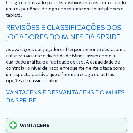
O jogo é otimizado para dispositivos móveis, oferecendo
uma experiência de jogo consistente em smartphones e
tablets.
REVISÕES E CLASSIFICAÇÕES DOS
JOGADORES DO MINES DA SPRIBE
As avaliações dos jogadores frequentemente destacam a
natureza viciante e divertida de Mines, assim como a
qualidade gráfica e a facilidade de uso. A capacidade de
controlar o nível de risco é frequentemente citada como
um aspecto positivo que diferencia o jogo de outras
opções de cassino online.
VANTAGENS E DESVANTAGENS DO MINES
DA SPRIBE
VANTAGENS: