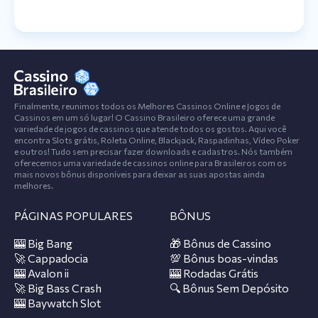
Finalmente, reunimos todos os Melhores Cassinos Online e Jogos de
Cassinos em um só lugar! O Cassino Brasileiro oferece uma grande
variedade de jogos de cassinos que atende todos os gostos. Aqui você
encontra Slots grátis, Roleta Online, Blackjack, Raspadinhas, Vídeo Poker
e outros! Tudo sem precisar fazer downloads e cadastros. Nós também
oferecemos uma variedade de cassinos online para Brasileiros com os
mais novos bônus disponíveis para deixar as suas apostas ainda
melhores.
PÁGINAS POPULARES
BÔNUS
🎰 Big Bang
🎁 Bônus de Cassino
🚀 Cappadocia
💯 Bônus boas-vindas
🎰 Avalon ii
🎰 Rodadas Grátis
🚀 Big Bass Crash
🔍 Bônus Sem Depósito
🎰 Baywatch Slot