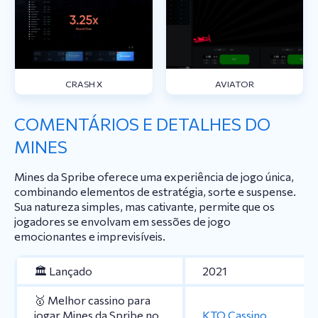
CRASH X
AVIATOR
COMENTÁRIOS E DETALHES DO
MINES
Mines da Spribe oferece uma experiência de jogo única,
combinando elementos de estratégia, sorte e suspense.
Sua natureza simples, mas cativante, permite que os
jogadores se envolvam em sessões de jogo
emocionantes e imprevisíveis.
🏛️ Lançado
2021
🥇 Melhor cassino para
jogar Mines da Spribe no
KTO Cassino