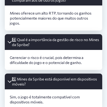
comparam aos de outros jogos?
Mines oferece um alto RTP, tornando os ganhos
potencialmente maiores do que muitos outros
jogos.
4️⃣ Qual é a importância da gestão de risco no Mines
da Spribe?
Gerenciar o risco é crucial, pois determina a
dificuldade do jogo e o potencial de ganho.
5️⃣ Mines da Spribe está disponível em dispositivos
móveis?
Sim, o jogo é totalmente compatível com
dispositivos móveis.