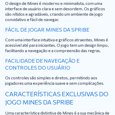
O design de Mines é moderno e minimalista, com uma
interface de usuário clara e sem desordem. Os gráficos
são nítidos e agradáveis, criando um ambiente de jogo
convidativo e fácil de navegar.
FÁCIL DE JOGAR MINES DA SPRIBE
Com uma interface intuitiva e gráficos atraentes, Mines é
acessível até para iniciantes. O jogo tem um design limpo,
facilitando a navegação e a compreensão das regras.
FACILIDADE DE NAVEGAÇÃO E
CONTROLES DO USUÁRIO
Os controles são simples e diretos, permitindo aos
jogadores uma experiência suave e sem complicações.
CARACTERÍSTICAS EXCLUSIVAS DO
JOGO MINES DA SPRIBE
Uma característica distintiva de Mines é a sua mecânica de