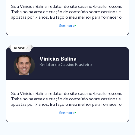
Sou Vinicius Balina, redator do site cassino-brasileiro.com.
Trabalho na area de criação de conteúdo sobre cassinos e
apostas por 7 anos. Eu faço o meu melhor para fornecer o
máximo de informações úteis possível nesta area para
See more
vocês, nossos queridos leitores.
REVISOR
Vinicius Balina
Redator do Cassino Brasileiro
Sou Vinicius Balina, redator do site cassino-brasileiro.com.
Trabalho na area de criação de conteúdo sobre cassinos e
apostas por 7 anos. Eu faço o meu melhor para fornecer o
máximo de informações úteis possível nesta area para
See more
vocês, nossos queridos leitores.