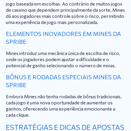
jogo baseada em escolhas. Ao contrário de muitos jogos
de cassino que dependem principalmente da sorte, Mines
dá aos jogadores mais controle sobre o risco, permitindo
uma experiência de jogo mais personalizada.
ELEMENTOS INOVADORES EM MINES DA
SPRIBE
Mines introduz uma mecânica única de escolha de risco,
onde os jogadores podem ajustar a dificuldade e o
potencial de ganho selecionando o número de minas.
BÔNUS E RODADAS ESPECIAIS MINES DA
SPRIBE
Embora Mines não tenha rodadas de bônus tradicionais,
cada jogo é uma nova oportunidade de aumentar os
ganhos, oferecendo uma experiência emocionante a
cada clique.
ESTRATÉGIAS E DICAS DE APOSTAS