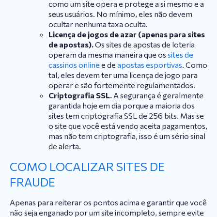
como um site opera e protege a si mesmo e a
seus usuários. No mínimo, eles não devem
ocultar nenhuma taxa oculta.
Licença de jogos de azar (apenas para sites
de apostas).
Os sites de apostas de loteria
operam da mesma maneira que os
sites de
cassinos online
e de
apostas esportivas
. Como
tal, eles devem ter uma licença de jogo para
operar e são fortemente regulamentados.
Criptografia SSL.
A segurança é geralmente
garantida hoje em dia porque a maioria dos
sites tem criptografia SSL de 256 bits. Mas se
o site que você está vendo aceita pagamentos,
mas não tem criptografia, isso é um sério sinal
de alerta.
COMO LOCALIZAR SITES DE
FRAUDE
Apenas para reiterar os pontos acima e garantir que você
não seja enganado por um site incompleto, sempre evite