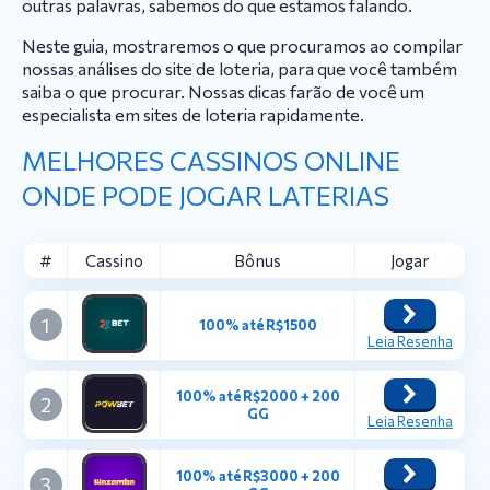
outras palavras, sabemos do que estamos falando.
Neste guia, mostraremos o que procuramos ao compilar
nossas análises do site de loteria, para que você também
saiba o que procurar. Nossas dicas farão de você um
especialista em sites de loteria rapidamente.
MELHORES CASSINOS ONLINE
ONDE PODE JOGAR LATERIAS
#
Cassino
Bônus
Jogar
1
100% até R$1500
Leia Resenha
100% até R$2000 + 200
2
GG
Leia Resenha
100% até R$3000 + 200
3