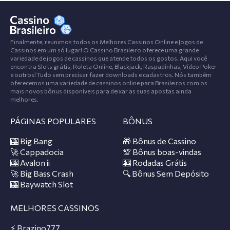
Finalmente, reunimos todos os Melhores Cassinos Online e Jogos de
Cassinos em um só lugar! O Cassino Brasileiro oferece uma grande
variedade de jogos de cassinos que atende todos os gostos. Aqui você
encontra Slots grátis, Roleta Online, Blackjack, Raspadinhas, Vídeo Poker
e outros! Tudo sem precisar fazer downloads e cadastros. Nós também
oferecemos uma variedade de cassinos online para Brasileiros com os
mais novos bônus disponíveis para deixar as suas apostas ainda
melhores.
PÁGINAS POPULARES
BÔNUS
🎰 Big Bang
🎁 Bônus de Cassino
🚀 Cappadocia
💯 Bônus boas-vindas
🎰 Avalon ii
🎰 Rodadas Grátis
🚀 Big Bass Crash
🔍 Bônus Sem Depósito
🎰 Baywatch Slot
MELHORES CASSINOS
⚡️ Brazino777