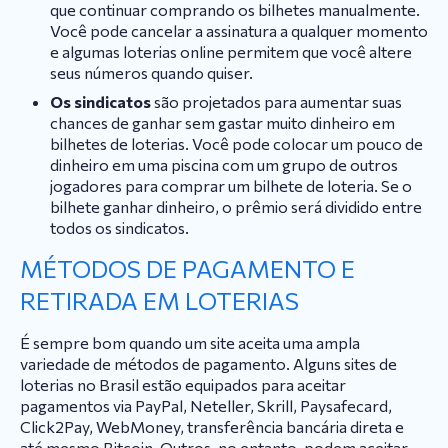
que continuar comprando os bilhetes manualmente.
Você pode cancelar a assinatura a qualquer momento
e algumas loterias online permitem que você altere
seus números quando quiser.
Os sindicatos
são projetados para aumentar suas
chances de ganhar sem gastar muito dinheiro em
bilhetes de loterias. Você pode colocar um pouco de
dinheiro em uma piscina com um grupo de outros
jogadores para comprar um bilhete de loteria. Se o
bilhete ganhar dinheiro, o prêmio será dividido entre
todos os sindicatos.
MÉTODOS DE PAGAMENTO E
RETIRADA EM LOTERIAS
É sempre bom quando um site aceita uma ampla
variedade de métodos de pagamento. Alguns sites de
loterias no Brasil estão equipados para aceitar
pagamentos via PayPal, Neteller, Skrill, Paysafecard,
Click2Pay, WebMoney, transferência bancária direta e
até mesmo Bitcoin. Outros, no entanto, podem aceitar