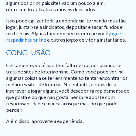
alguns dos principais sites vão um pouco além,
oferecendo aplicativos móveis dedicados.
Isso pode agilizar toda a experiência, tornando mais fácil
jogar, juntar-se a sindicatos, depositar e sacar fundos e
muito mais. Alguns também permitem que você
jogue
raspadinhas online
e outros jogos de vitória instantânea.
CONCLUSÃO
Certamente, você não tem falta de opções quando se
trata de sites de loteriaonline. Como você pode ver, há
algumas coisas a se ter em mente ao tentar encontrar os
melhores sites de loterias. No entanto, depois de se
inscrever e jogar alguns, você descobrirá rapidamente do
que gosta e do que não gosta. Sempre aposte com
responsabilidade e nunca arrisque mais do que pode
perder.
Além disso, aproveite a experiência.