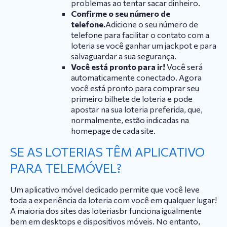
problemas ao tentar sacar dinheiro.
Confirme o seu número de
telefone.
Adicione o seu número de
telefone para facilitar o contato com a
loteria se você ganhar um jackpot e para
salvaguardar a sua segurança.
Você está pronto para ir!
Você será
automaticamente conectado. Agora
você está pronto para comprar seu
primeiro bilhete de loteria e pode
apostar na sua loteria preferida, que,
normalmente, estão indicadas na
homepage de cada site.
SE AS LOTERIAS TÊM APLICATIVO
PARA TELEMÓVEL?
Um aplicativo móvel dedicado permite que você leve
toda a experiência da loteria com você em qualquer lugar!
A maioria dos sites das loteriasbr funciona igualmente
bem em desktops e dispositivos móveis. No entanto,