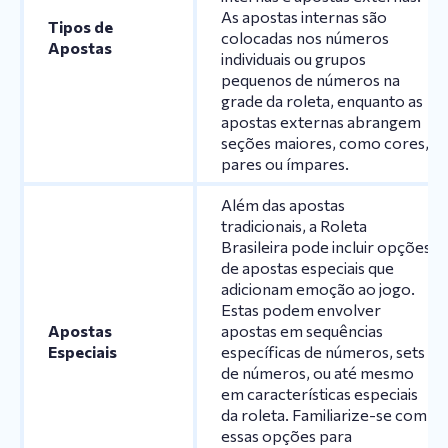
As apostas internas são
Tipos de
colocadas nos números
Apostas
individuais ou grupos
pequenos de números na
grade da roleta, enquanto as
apostas externas abrangem
seções maiores, como cores,
pares ou ímpares.
Além das apostas
tradicionais, a Roleta
Brasileira pode incluir opções
de apostas especiais que
adicionam emoção ao jogo.
Estas podem envolver
Apostas
apostas em sequências
Especiais
específicas de números, sets
de números, ou até mesmo
em características especiais
da roleta. Familiarize-se com
essas opções para