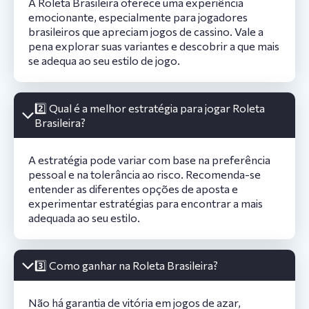
A Roleta Brasileira oferece uma experiência
emocionante, especialmente para jogadores
brasileiros que apreciam jogos de cassino. Vale a
pena explorar suas variantes e descobrir a que mais
se adequa ao seu estilo de jogo.
2️⃣ Qual é a melhor estratégia para jogar Roleta
Brasileira?
A estratégia pode variar com base na preferência
pessoal e na tolerância ao risco. Recomenda-se
entender as diferentes opções de aposta e
experimentar estratégias para encontrar a mais
adequada ao seu estilo.
3️⃣ Como ganhar na Roleta Brasileira?
Não há garantia de vitória em jogos de azar,