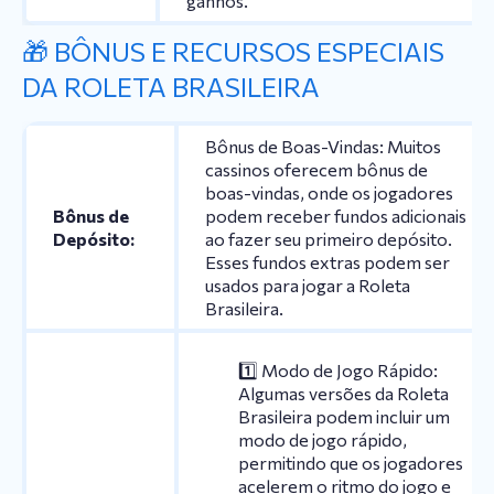
ganhos.
🎁 BÔNUS E RECURSOS ESPECIAIS
DA ROLETA BRASILEIRA
Bônus de Boas-Vindas: Muitos
cassinos oferecem bônus de
boas-vindas, onde os jogadores
Bônus de
podem receber fundos adicionais
Depósito:
ao fazer seu primeiro depósito.
Esses fundos extras podem ser
usados para jogar a Roleta
Brasileira.
1️⃣ Modo de Jogo Rápido:
Algumas versões da Roleta
Brasileira podem incluir um
modo de jogo rápido,
permitindo que os jogadores
acelerem o ritmo do jogo e