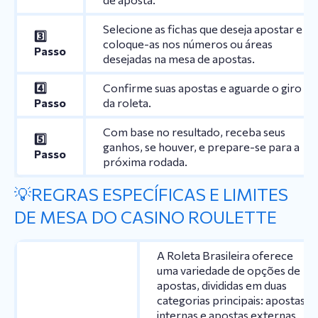
Selecione as fichas que deseja apostar e
3️⃣
coloque-as nos números ou áreas
Passo
desejadas na mesa de apostas.
4️⃣
Confirme suas apostas e aguarde o giro
Passo
da roleta.
Com base no resultado, receba seus
5️⃣
ganhos, se houver, e prepare-se para a
Passo
próxima rodada.
💡REGRAS ESPECÍFICAS E LIMITES
DE MESA DO CASINO ROULETTE
A Roleta Brasileira oferece
uma variedade de opções de
apostas, divididas em duas
categorias principais: apostas
internas e apostas externas.