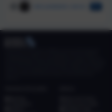
3
100% até R$2000 + 200 GG
Finalmente, reunimos todos os Melhores Cassinos Online e Jogos de
Cassinos em um só lugar! O Cassino Brasileiro oferece uma grande
variedade de jogos de cassinos que atende todos os gostos. Aqui você
encontra Slots grátis, Roleta Online, Blackjack, Raspadinhas, Vídeo Poker
e outros! Tudo sem precisar fazer downloads e cadastros. Nós também
oferecemos uma variedade de cassinos online para Brasileiros com os
mais novos bônus disponíveis para deixar as suas apostas ainda
melhores.
PÁGINAS POPULARES
BÔNUS
🎰 Big Bang
🎁 Bônus de Cassino
🚀 Cappadocia
💯 Bônus boas-vindas
🎰 Avalon ii
🎰 Rodadas Grátis