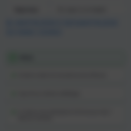
Segurança:
SSL seguro e protegido
📝 VANTAGENS E DESVANTAGENS
DO NINE CASINO
PROS:
Existem muitos fornecedores de software
Suporte ao cliente multilíngue
O chat ao vivo está aberto 24 horas por dia, 7
dias por semana