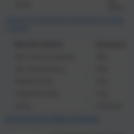
X40
Aposta:
(Bónus)
BÓNUS DE APOSTAS ELEVADAS DO NINE
CASINO
Bónus 50% até 500 €
Termo de uso
Valor mínimo para depósito:
300€
Valor máximo de bónus:
500€
Validade do bónus:
3 Dias
Frequência do bónus:
7 Dias
Aposta:
X35 (Bónus)
🎲 JOGOS DE NINE CASSINO