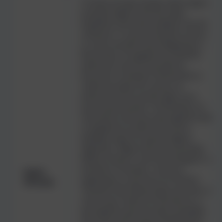
O lobby do jogo abriga muitos jogos,
incluindo alguns slots de vídeo
fantásticos de várias plataformas de
software. O cassino também possui
os mais recentes slots Megaways e
Bonus Buy. Os jogadores poderão
selecionar seus fornecedores
favoritos e visualizar facilmente os
melhores jogos do cassino se
estiverem procurando algo novo
para experimentar. Há também um
mecanismo de busca que significa que
os jogadores podem encontrar
qualquer jogo em apenas alguns
segundos. Alguns de seus principais
títulos incluem o slot Sun of Egypt 2, o
slot Baron Samedi, o slot Fire
Jogos
Lightning e o slot Sword of Khans.
Virtuais:
Também não faltam jogos de mesa, o
casino tem muitos fornecedores, o
que significa que há muita variedade.
Isto inclui vários jogos de Blackjack,