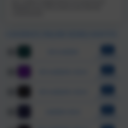
Sim. Colete e resgate ótimas recompensas de
fidelidade caso você comece a usar este site
continuamente.
CASSINOS ONLINE SEMELHANTES
1
100% até R$1500
Leia Resenha
2
100% até R$3000 + 200 GG
Leia Resenha
3
100% até R$2000 + 200 GG
Leia Resenha
4
até R$1500 + 80 GG
Leia Resenha