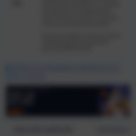
uso:
semana após recebê-los. O rollover
para ganhos em rodadas grátis e
valor do bônus é de 40x, o que está
próximo do padrão da indústria.
Devemos também mencionar que as
rodadas grátis têm um limite de
ganho de BR$70 (€50).
1️⃣ BÓNUS DE PRIMEIRO DEPÓSITO DO
NINE CASINO
Bónus 100% até R$ 1,500
Termo de uso