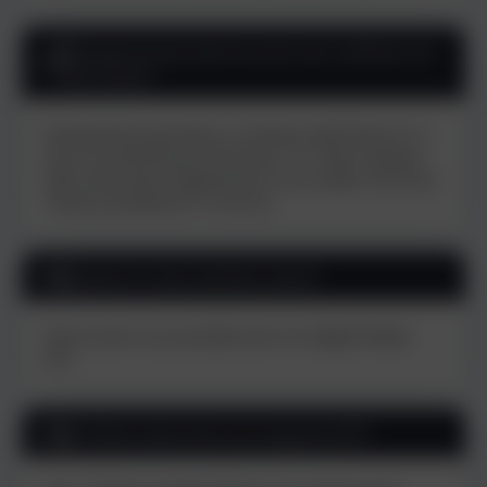
2️⃣ Quanto tempo demora para cair o dinheiro do
Nine Casino?
Depende da operadora. Carteiras eletrônicas: 0-1
hora Transferências bancárias: 2 a 7 dias Cheques:
Não oferecidos Pagamentos com cartão: 24 horas
Tempo pendente: 0-12 horas
3️⃣ Quem é o dono da Nina Casino?
Nina Casino é proprietária da Uno Digital Media
B.V.
4️⃣ O Nine Casino tem um programa VIP?