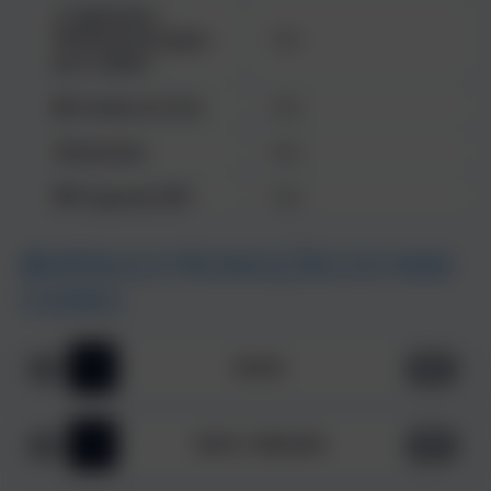
📱 Aplicativo
iOS/Android, jogos
Sim
para celular:
🧩 Cassino ao vivo:
Sim
🥇 Apostas:
Sim
👑 Programa VIP:
Sim
🎁 BÔNUS E PROMOÇÕES DO NINE
CASINO
50 RG
1
100% / R$1,500
2