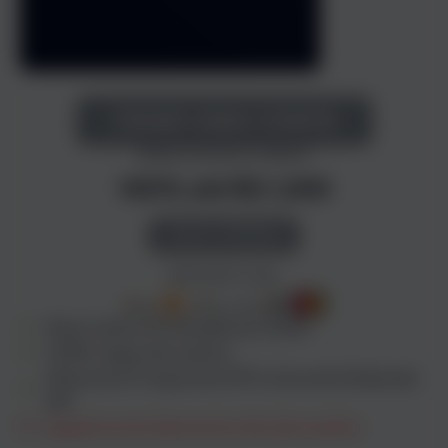
CRIAR UMA CONTA
BÔNUS DE BOAS-VINDAS
100% até R$ 1,500
USAR O BÔNUS
DEPOSITE COM:
Nine Casino foi lançado em 2020
5789+ jogos de cassino
Oferecem Programas VIP e Gerente Dedicado
VIP
Jogadores do Alemanha não são aceitos