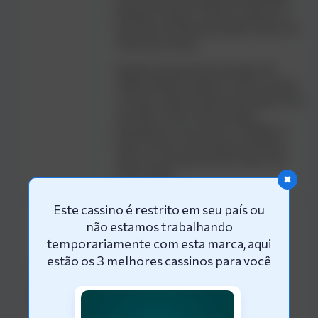
Roleta e Póquer onde as regras e o
tamanho da aposta podem variar de
mesa para mesa.
Aqueles que gostam de jogos de
vídeo pôquer podem ir para a seção
‘Cartas’, onde há ainda mais jogos para
escolher. Eles incluem jogos
populares como Jacks or Better e
Joker Poker. Esses jogos também
vêm em versões de uma mão e de
várias mãos.
Este cassino é restrito em seu país ou
Baccarat
não estamos trabalhando
temporariamente com esta marca, aqui
Keno
estão os 3 melhores cassinos para você
Online Slots
Tipos
de
Video poker
jogos:
Blackjack